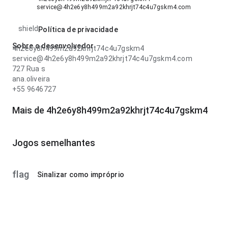
service@4h2e6y8h499m2a92khrjt74c4u7gskm4.com
shield
Política de privacidade
Sobre o desenvolvedor
4h2e6y8h499m2a92khrjt74c4u7gskm4
service@4h2e6y8h499m2a92khrjt74c4u7gskm4.com
727 Rua s
ana.oliveira
+55 9646727
Mais de 4h2e6y8h499m2a92khrjt74c4u7gskm4
Jogos semelhantes
flag
Sinalizar como impróprio