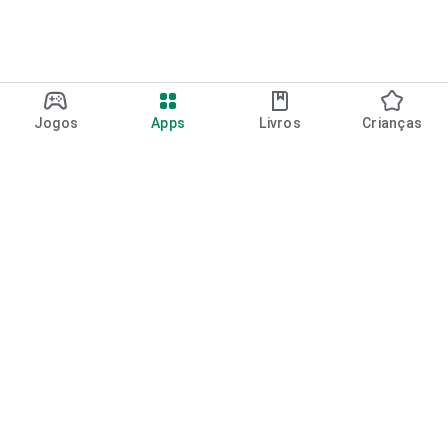
Jogos
Apps
Livros
Crianças
Google Play
Play Pass
Pontos do Play Points
Vales-presente
Resgatar
Política de reembolso