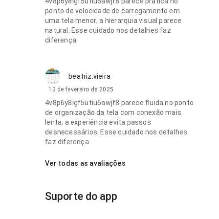
4v8p6y8igf5utiu6awjf8 parece prática no
ponto de velocidade de carregamento em
uma tela menor; a hierarquia visual parece
natural. Esse cuidado nos detalhes faz
diferença.
beatriz.vieira
13 de fevereiro de 2025
4v8p6y8igf5utiu6awjf8 parece fluida no ponto
de organização da tela com conexão mais
lenta; a experiência evita passos
desnecessários. Esse cuidado nos detalhes
faz diferença.
Ver todas as avaliações
Suporte do app