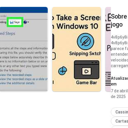
Sobre
jogo
4v8p6y8i
4v8p6y8i
parece fá
entender
velocida
carregam
descriçõ
conteúdo
Atualiza
examinar
em
deixa um
7 de abril
limpa e s
de 2025
4v8p6y8i
parece e
Cassi
ponto de
Carta
navegaç