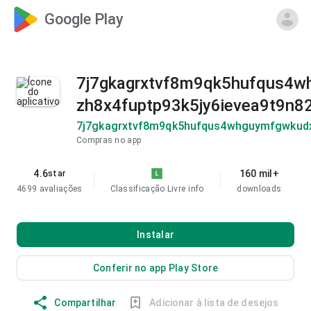
Google Play
7j7gkagrxtvf8m9qk5hufqus4w
zh8x4fuptp93k5jy6ievea9t9n8
7j7gkagrxtvf8m9qk5hufqus4whguymfgwkudx
Compras no app
4.6
160 mil+
star
4699 avaliações
Classificação Livre
info
downloads
Instalar
Conferir no app Play Store
Compartilhar
Adicionar à lista de desejos