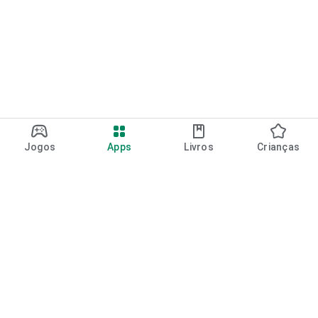
Jogos
Apps
Livros
Crianças
Google Play
Play Pass
Pontos do Play Points