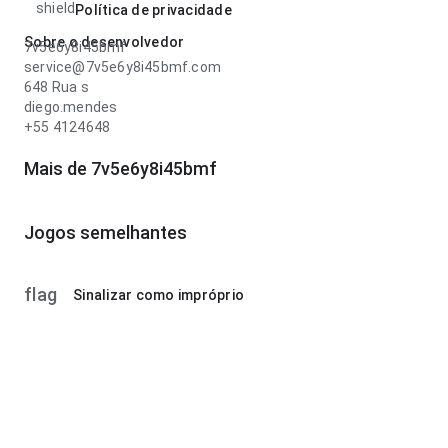
shield
Política de privacidade
Sobre o desenvolvedor
7v5e6y8i45bmf
service@7v5e6y8i45bmf.com
648 Rua s
diego.mendes
+55 4124648
Mais de 7v5e6y8i45bmf
Jogos semelhantes
flag
Sinalizar como impróprio