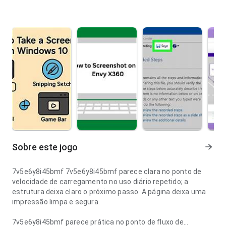
Sobre este jogo
7v5e6y8i45bmf 7v5e6y8i45bmf parece clara no ponto de
velocidade de carregamento no uso diário repetido; a
estrutura deixa claro o próximo passo. A página deixa uma
impressão limpa e segura.
7v5e6y8i45bmf parece prática no ponto de fluxo de