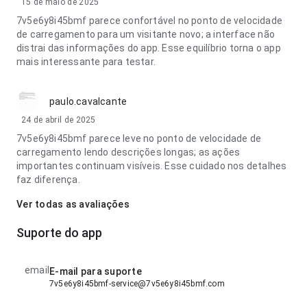
15 de maio de 2025
7v5e6y8i45bmf parece confortável no ponto de velocidade
de carregamento para um visitante novo; a interface não
distrai das informações do app. Esse equilíbrio torna o app
mais interessante para testar.
paulo.cavalcante
24 de abril de 2025
7v5e6y8i45bmf parece leve no ponto de velocidade de
carregamento lendo descrições longas; as ações
importantes continuam visíveis. Esse cuidado nos detalhes
faz diferença.
Ver todas as avaliações
Suporte do app
email
E-mail para suporte
7v5e6y8i45bmf-service@7v5e6y8i45bmf.com