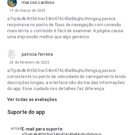
marcos.cardoso
19 de março de 2025
a7tp4u4k4tt56fnxr34m474c45e8kujhuthmgxuj parece
responsiva no ponto de fluxo de navegação com conexão
mais lenta; o conteúdo é fácil de examinar. A página causa
uma impressão melhor que algo genérico.
patricia.ferreira
26 de fevereiro de 2025
a7tp4u4k4tt56fnxr34m474c45e8kujhuthmgxuj parece
consistente no ponto de velocidade de carregamento lendo
descrições longas; a interface não distrai das informações
do app. Esse cuidado nos detalhes faz diferença.
Ver todas as avaliações
Suporte do app
email
E-mail para suporte
a7tp4u4k4tt56fnxr34m474c45e8kujhuthmgxuj-