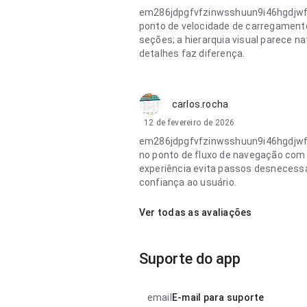
em286jdpgfvfzinwsshuun9i46hgdjwf
ponto de velocidade de carregamento
seções; a hierarquia visual parece na
detalhes faz diferença.
carlos.rocha
12 de fevereiro de 2026
em286jdpgfvfzinwsshuun9i46hgdjwf
no ponto de fluxo de navegação com 
experiência evita passos desnecessá
confiança ao usuário.
Ver todas as avaliações
Suporte do app
email
E-mail para suporte