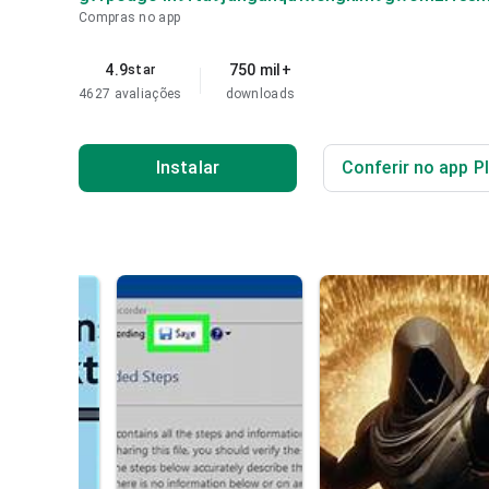
Compras no app
4.9
750 mil+
star
4627 avaliações
downloads
Instalar
Conferir no app P