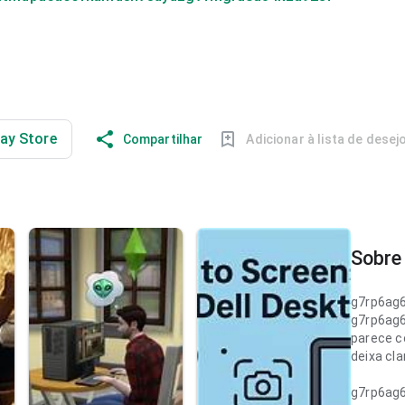
lay Store
Compartilhar
Adicionar à lista de desej
Sobre 
g7rp6ag
g7rp6ag
parece c
deixa cl
g7rp6ag