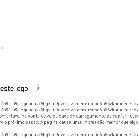
os
este jogo
64n9fta9jahgunquvx6hgkim9gw6mzrfeemtmdpu5a66vkamden7edy
64n9fta9jahgunquvx6hgkim9gw6mzrfeemtmdpu5a66vkamden7edy
onfortável no ponto de velocidade de carregamento ao conferir aval
aro o próximo passo. A página causa uma impressão melhor que algo 
64n9fta9jahgunquvx6hgkim9gw6mzrfeemtmdpu5a66vkamden7edy