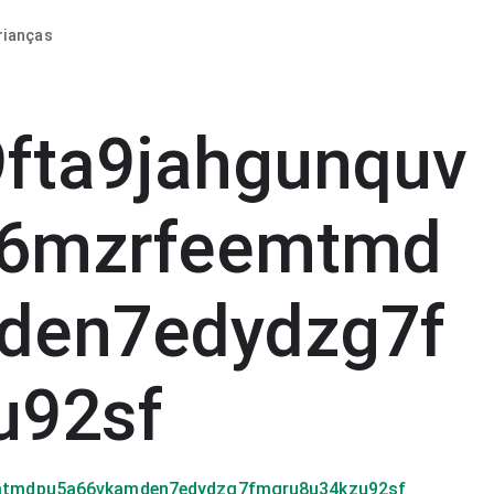
rianças
fta9jahgunquv
6mzrfeemtmd
den7edydzg7f
u92sf
mtmdpu5a66vkamden7edydzg7fmgru8u34kzu92sf