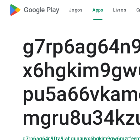
Google Play
Jogos
Apps
Livros
C
g7rp6ag64n9
x6hgkim9gw
pu5a66vkam
mgru8u34kz
g7rp6ag64n9fta9jahgunquvx6hgkim9gw6mzrfee