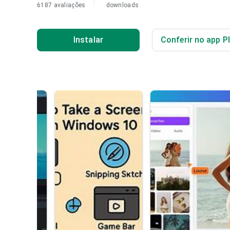
6187 avaliações
downloads
Instalar
Conferir no app P