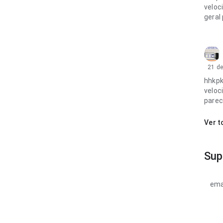
veloc
geral
21 d
hhkpk
veloc
parec
Ver t
Sup
ema