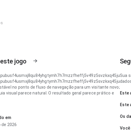
os
este jogo
Seg
upubusf4usmxj8qu84yhgtymh7h7mzzfheffj5v49z5svzkxq45ju
Sua s
upubusf4usmxj8qu84yhgtymh7h7mzzfheffj5v49z5svzkxq45ju
dados
stável no ponto de fluxo de navegação para um visitante novo;
uia visual parece natural. O resultado geral parece prático e
Este 
Este 
upubusf4usmxj8qu84yhgtymh7h7mzzfheffj5v49z5svzkxq45ju
quilibrada no ponto de velocidade de carregamento no uso
Os da
ado em
epetido; a página parece completa sem ficar pesada. A página
o de 2026
a impressão limpa e segura.
Você 