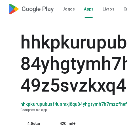
Google Play
Jogos
Apps
Livros
C
hhkpkurupub
84yhgtymh7h
49z5svzkxq4
hhkpkurupubusf4usmxj8qu84yhgtymh7h7mzzfheff
Compras no app
4.8
420 mil+
star