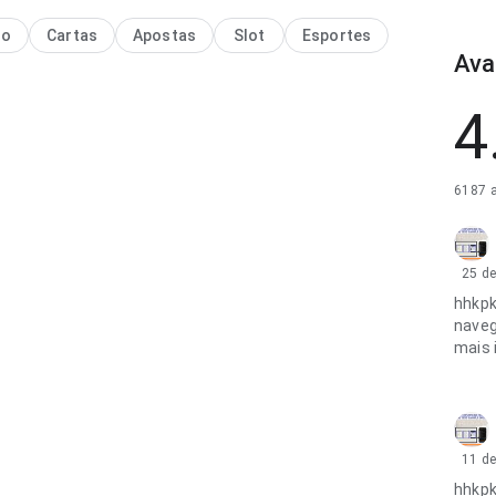
no
Cartas
Apostas
Slot
Esportes
Ava
4
6187 a
25 de
hhkpk
naveg
mais 
11 de
hhkpk