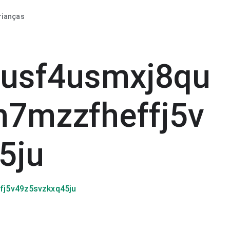
rianças
usf4usmxj8qu
7mzzfheffj5v
5ju
j5v49z5svzkxq45ju