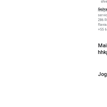
shi
Sobr
hhkp
serv
286 R
flavi
+55 
Mai
hhk
Jog