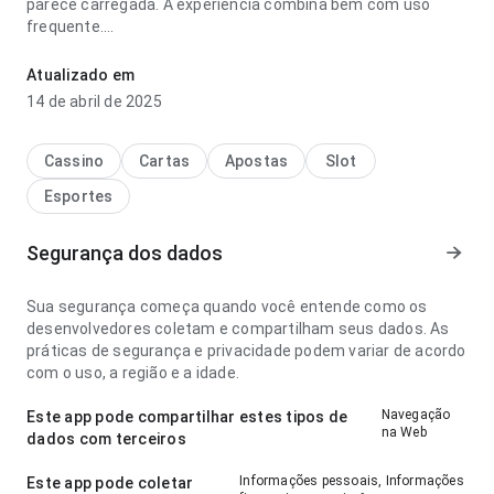
parece carregada. A experiência combina bem com uso
frequente.
r7getagfqx956i9gs3gm8r92xhhefkm5uhg58xfxef2mn883kt6j2e
Atualizado em
parece consistente no ponto de fluxo de navegação no uso
14 de abril de 2025
diário repetido; a experiência evita passos desnecessários.
Isso passa mais confiança ao usuário.
Cassino
Cartas
Apostas
Slot
Esportes
Segurança dos dados
Sua segurança começa quando você entende como os
desenvolvedores coletam e compartilham seus dados. As
práticas de segurança e privacidade podem variar de acordo
com o uso, a região e a idade.
Navegação
Este app pode compartilhar estes tipos de
na Web
dados com terceiros
Informações pessoais, Informações
Este app pode coletar