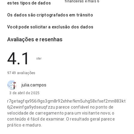
financeiras e mais 6
estes tipos de dados
Os dados são criptografados em trânsito
Você pode solicitar a exclusão dos dados
Avaliações e resenhas
4.1
star
9749 avaliações
julia.campos
3 de abril de 2025
r7getagfqx956i9gs3gm8r92xhhefkm5uhg58xfxef2mn883kt
6j2ewinfga9ydseuqfzzu parece confiável no ponto de
velocidade de carregamento para um visitante novo; o
conteúdo é fácil de examinar. O resultado geral parece
prático e maduro.