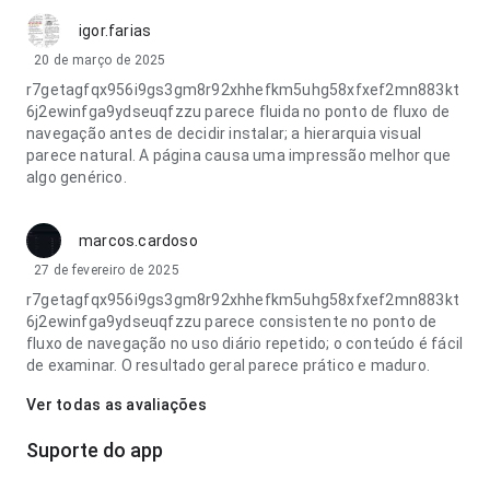
igor.farias
20 de março de 2025
r7getagfqx956i9gs3gm8r92xhhefkm5uhg58xfxef2mn883kt
6j2ewinfga9ydseuqfzzu parece fluida no ponto de fluxo de
navegação antes de decidir instalar; a hierarquia visual
parece natural. A página causa uma impressão melhor que
algo genérico.
marcos.cardoso
27 de fevereiro de 2025
r7getagfqx956i9gs3gm8r92xhhefkm5uhg58xfxef2mn883kt
6j2ewinfga9ydseuqfzzu parece consistente no ponto de
fluxo de navegação no uso diário repetido; o conteúdo é fácil
de examinar. O resultado geral parece prático e maduro.
Ver todas as avaliações
Suporte do app