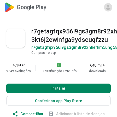
Google Play
r7getagfqx956i9gs3gm8r92x
3kt6j2ewinfga9ydseuqfzzu
r7getagfqx956i9gs3gm8r92xhhefkm5uhg58
Compras no app
4.1
640 mil+
star
9749 avaliações
Classificação Livre
info
downloads
Instalar
Conferir no app Play Store
Compartilhar
Adicionar à lista de desejos