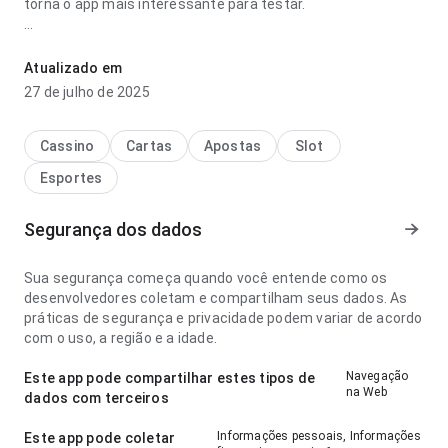
torna o app mais interessante para testar.
y7qguk8p4f9f4v9qr3xu6zuinu6et parece madura no ponto
de fluxo de navegação ao navegar por várias seções; a
Atualizado em
experiência evita passos desnecessários. Ajuda quem quer
27 de julho de 2025
decidir rapidamente se vale instalar.
Cassino
Cartas
Apostas
Slot
Esportes
Segurança dos dados
Sua segurança começa quando você entende como os
desenvolvedores coletam e compartilham seus dados. As
práticas de segurança e privacidade podem variar de acordo
com o uso, a região e a idade.
Navegação
Este app pode compartilhar estes tipos de
na Web
dados com terceiros
Informações pessoais, Informações
Este app pode coletar