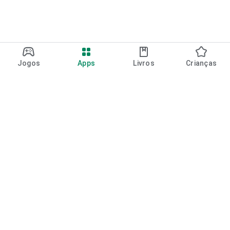
Jogos
Apps
Livros
Crianças
Google Play
Play Pass
Pontos do Play Points
Vales-presente
Resgatar
Política de reembolso