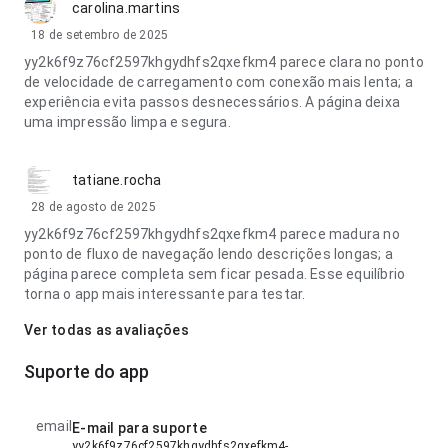
carolina.martins
18 de setembro de 2025
yy2k6f9z76cf2597khgydhfs2qxefkm4 parece clara no ponto
de velocidade de carregamento com conexão mais lenta; a
experiência evita passos desnecessários. A página deixa
uma impressão limpa e segura.
tatiane.rocha
28 de agosto de 2025
yy2k6f9z76cf2597khgydhfs2qxefkm4 parece madura no
ponto de fluxo de navegação lendo descrições longas; a
página parece completa sem ficar pesada. Esse equilíbrio
torna o app mais interessante para testar.
Ver todas as avaliações
Suporte do app
email
E-mail para suporte
yy2k6f9z76cf2597khgydhfs2qxefkm4-