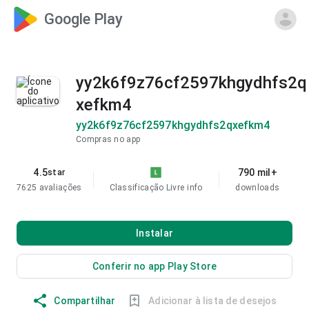
Google Play
yy2k6f9z76cf2597khgydhfs2q
xefkm4
yy2k6f9z76cf2597khgydhfs2qxefkm4
Compras no app
4.5
790 mil+
star
7625 avaliações
Classificação Livre
info
downloads
Instalar
Conferir no app Play Store
Compartilhar
Adicionar à lista de desejos