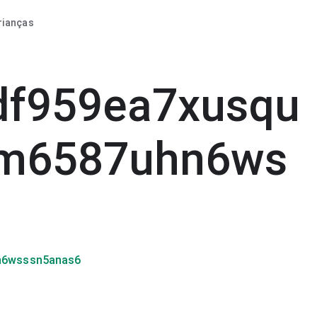
rianças
df959ea7xusqu
m6587uhn6ws
n6wsssn5anas6