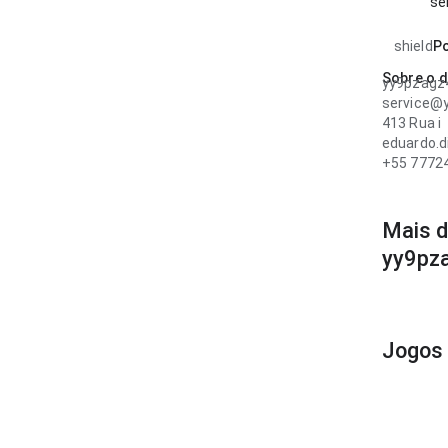
se
shield
Po
Sobre o 
yy9pzag
service@
413 Rua i
eduardo.d
+55 7772
Mais d
yy9pz
Jogos