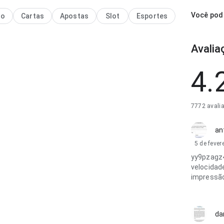
Você pode
no
Cartas
Apostas
Slot
Esportes
Avalia
4.
7772 avali
an
5 de fever
yy9pzagz
velocidad
impressão
da