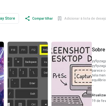
lay Store
Compartilhar
Adicionar à lista de desej
Sobre 
yy9pzag
yy9pzag
parece c
tela men
equilíbri
yy9pzag
parece b
Atualiz
conexão 
19 de fe
Esse equi