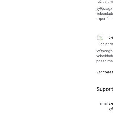
22 de jane
yy9pzagz
velocidad
experiênc
di
1 de janei
yy9pzagz
velocidad
passa mai
Ver todas
Suport
email
E-
yy