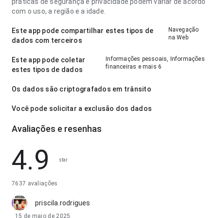
práticas de segurança e privacidade podem variar de acordo
com o uso, a região e a idade.
Navegação
Este app pode compartilhar estes tipos de
na Web
dados com terceiros
Informações pessoais, Informações
Este app pode coletar
financeiras e mais 6
estes tipos de dados
Os dados são criptografados em trânsito
Você pode solicitar a exclusão dos dados
Avaliações e resenhas
4.9
star
7637 avaliações
priscila.rodrigues
15 de maio de 2025