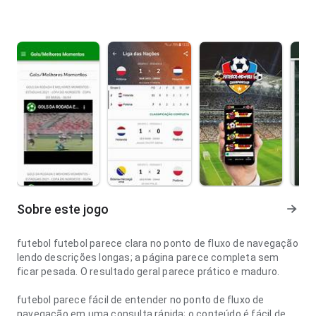
Sobre este jogo
futebol futebol parece clara no ponto de fluxo de navegação
lendo descrições longas; a página parece completa sem
ficar pesada. O resultado geral parece prático e maduro.
futebol parece fácil de entender no ponto de fluxo de
navegação em uma consulta rápida; o conteúdo é fácil de