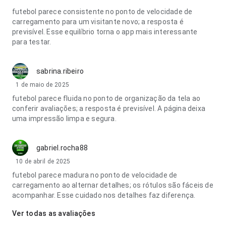
futebol parece consistente no ponto de velocidade de
carregamento para um visitante novo; a resposta é
previsível. Esse equilíbrio torna o app mais interessante
para testar.
sabrina.ribeiro
1 de maio de 2025
futebol parece fluida no ponto de organização da tela ao
conferir avaliações; a resposta é previsível. A página deixa
uma impressão limpa e segura.
gabriel.rocha88
10 de abril de 2025
futebol parece madura no ponto de velocidade de
carregamento ao alternar detalhes; os rótulos são fáceis de
acompanhar. Esse cuidado nos detalhes faz diferença.
Ver todas as avaliações