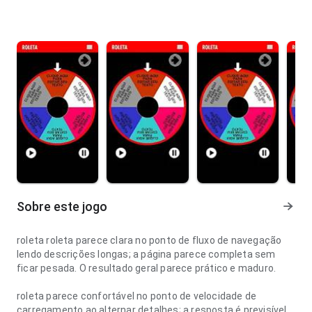
Sobre este jogo
roleta roleta parece clara no ponto de fluxo de navegação
lendo descrições longas; a página parece completa sem
ficar pesada. O resultado geral parece prático e maduro.
roleta parece confortável no ponto de velocidade de
carregamento ao alternar detalhes; a resposta é previsível.