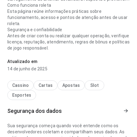
A página deixa uma impressão limpa e segura.
Como funciona roleta
Esta página reúne informações práticas sobre
funcionamento, acesso e pontos de atenção antes de usar
roleta.
Segurança e confiabilidade
Antes de criar conta ou realizar qualquer operação, verifique
licença, reputação, atendimento, regras de bônus e políticas
de jogo responsável.
Atualizado em
14 de junho de 2025
Cassino
Cartas
Apostas
Slot
Esportes
Segurança dos dados
Sua segurança começa quando você entende como os
desenvolvedores coletam e compartilham seus dados. As